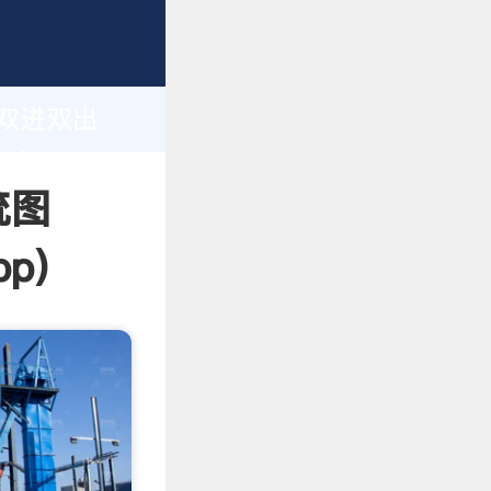
sping
h
火电厂双进双出
ring
统图
pp
)