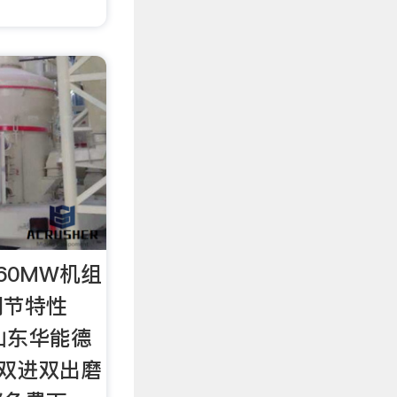
60MW机组
调节特性
供山东华能德
组双进双出磨