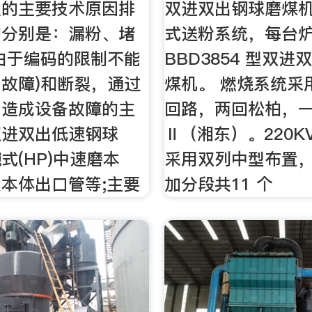
运的主要技术原因排
双进双出钢球磨煤
的分别是：漏粉、堵
式送粉系统，每台炉
由于编码的限制不能
BBD3854 型双
故障)和断裂，通过
煤机。 燃烧系统采
，造成设备故障的主
回路，两回松柏，
双进双出低速钢球
Ⅱ（湘东）。220K
式(HP)中速磨本
采用双列中型布置
本体出口管等;主要
加分段共11 个