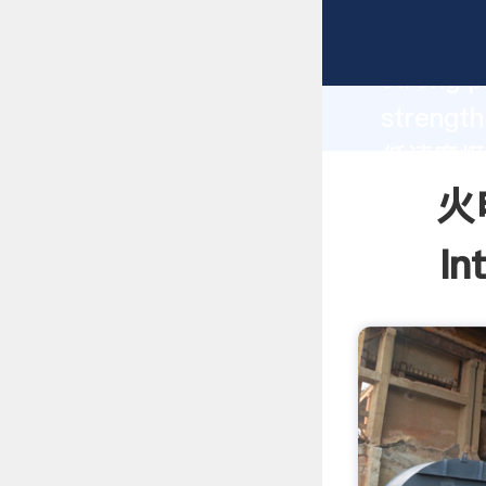
火电厂双进
strong p
strengt
低速磨煤机系统
values t
火
In