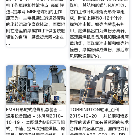
机工作原理和性能特点-新闻频
煤机，其结构形式与风机相似。
道-贤集网 MBF磨煤机的工作
它由工作叶轮和蜗壳形外罩组
原理为：主电机通过减速器带动
成，叶轮上装有8~12个叶片，
的旋转运动使磨盘转动，而磨辊
称为冲击板。蜗壳内壁装有护
则在磨盘的摩擦作用下做围绕磨
甲。磨煤机出口为煤粉分离器。
辊轴的自转，磨盘贤集网-企业
高速磨煤机具备风机和磨煤机两
…
重功能，原煤靠冲击板和蜗壳的
撞击、摩擦粉碎成煤粉，然后靠
风扇吹送到炉内。
FMB环形辊式磨煤机总装图 -
TORRINGTON轴承_百科
通用设备图纸 - 沐风网2018-
2019-12-20 · 并长期和诸多
10-19 · 本图纸为MBF环形辊
世界的设备厂家有着紧密的技术
式、中速、空气吹扫磨煤机。原
合作和的配套供应，国内电力行
理是：原煤通过磨煤机给料，并
业使用的ABB-CE的HP、RP