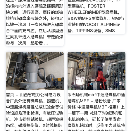
沿径向向外进入磨辊及碾磨扇形
型磨煤机，FOSTER
块之间，进行碾磨。磨碎的煤被
WHEELER的MBF型磨煤机，
排挤到碾磨扇形块之外，轻得足
B&W的MPS型磨煤机；钢铁行
以被一次风（一次风先进入碾磨
业使用的VOCST ALPINE设
合下面的充气腔，然后从那里通
备、TIPPINS设备、SMS
过风孔环进入磨煤机）带走的煤
粉与一次风一起沿着 …
首页 - 山西省电力公司电力设
采石场机械mbf中速磨煤机中速
备厂此外还有碎煤机、捞渣机、
磨煤机MBF - 磨粉设备 厂家
中速磨煤机磨辊总成试验台等试
价格 中速磨煤机MBF 格惠！上
验设施及理化检测，有液压试验
一篇下一篇 减轻了对减速机和
机、冲击韧性试验机、超声波探
电机的冲击，延长了使用寿命；
伤仪、磁粉探伤仪、X射线探伤
磨煤机堵煤时，反作用力系统将