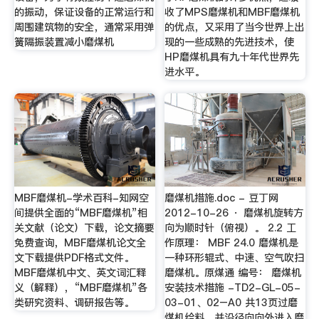
的振动，保证设备的正常运行和
收了MPS磨煤机和MBF磨煤机
周围建筑物的安全，通常采用弹
的优点，又采用了当今世界上出
簧隔振装置减小磨煤机
现的一些成熟的先进技术，使
HP磨煤机具有九十年代世界先
进水平。
MBF磨煤机-学术百科-知网空
磨煤机措施.doc - 豆丁网
间提供全面的“MBF磨煤机”相
2012-10-26 · 磨煤机旋转方
关文献（论文）下载，论文摘要
向为顺时针（俯视）。 2.2 工
免费查询，MBF磨煤机论文全
作原理： MBF 24.0 磨煤机是
文下载提供PDF格式文件。
一种环形辊式、中速、空气吹扫
MBF磨煤机中文、英文词汇释
磨煤机。原煤通 编号： 磨煤机
义（解释），“MBF磨煤机”各
安装技术措施 -TD2-GL-05-
类研究资料、调研报告等。
03-01、02–A0 共13页过磨
煤机给料，并沿径向向外进入磨