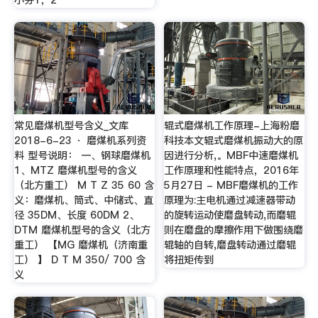
小芬1，2
常见磨煤机型号含义_文库
辊式磨煤机工作原理-上海粉磨
2018-6-23 · 磨煤机系列资
科技本文辊式磨煤机振动大的原
料 型号说明： 一、钢球磨煤机
因进行分析,。MBF中速磨煤机
1、MTZ 磨煤机型号的含义
工作原理和性能特点，2016年
（北方重工） M T Z 35 60 含
5月27日 - MBF磨煤机的工作
义：磨煤机、筒式、中储式、直
原理为:主电机通过减速器带动
径 35DM、长度 60DM 2、
的旋转运动使磨盘转动,而磨辊
DTM 磨煤机型号的含义（北方
则在磨盘的摩擦作用下做围绕磨
重工） 【MG 磨煤机（济南重
辊轴的自转,磨盘转动通过磨辊
工） 】 D T M 350/ 700 含
将扭矩传到
义