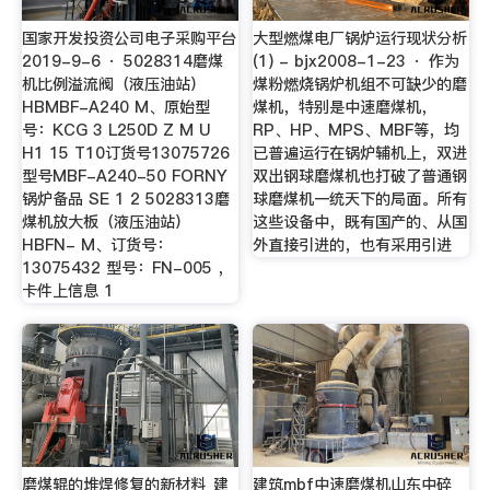
国家开发投资公司电子采购平台
大型燃煤电厂锅炉运行现状分析
2019-9-6 · 5028314磨煤
(1) - bjx2008-1-23 · 作为
机比例溢流阀（液压油站）
煤粉燃烧锅炉机组不可缺少的磨
HBMBF-A240 M、原始型
煤机，特别是中速磨煤机，
号：KCG 3 L250D Z M U
RP、HP、MPS、MBF等，均
H1 15 T10订货号13075726
已普遍运行在锅炉辅机上，双进
型号MBF-A240-50 FORNY
双出钢球磨煤机也打破了普通钢
锅炉备品 SE 1 2 5028313磨
球磨煤机一统天下的局面。所有
煤机放大板（液压油站）
这些设备中，既有国产的、从国
HBFN- M、订货号：
外直接引进的，也有采用引进
13075432 型号：FN-005 ，
卡件上信息 1
磨煤辊的堆焊修复的新材料_建
建筑mbf中速磨煤机山东中碎