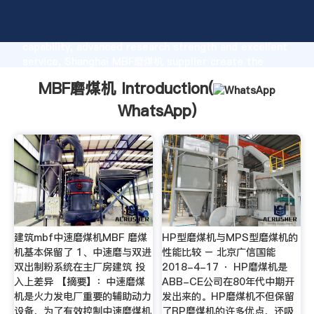
MBF磨煤机 manufacturer Grasping strong production
capability, advanced research strength and excellent
service, Shanghai MBF磨煤机 supplier create the
value and bring values to all of customers.
MBF磨煤机 Introduction(
WhatsApp
)
建筑mbf中速磨煤机MBF 磨煤
HP型磨煤机与MPS型磨煤机的
机基本保留了 1、中速磨与双进
性能比较 – 北京广信国能
双出制粉系统在主厂房建筑 投
2018-4-17 · HP磨煤机是
入上差异 【摘要】：中速磨煤
ABB-CE公司在80年代中期开
机是火力发电厂重要的辅助动力
发出来的。HP磨煤机不但保留
设备，为了有效控制中速磨煤机
了RP磨煤机的许多优点，还吸