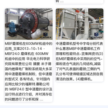
转 …
MBF磨煤机在600MW机组中的
中速磨煤机型号中字母分别代表
应用_文库2013-10-14 ·
什么意思MBF中速磨煤机工作
MBF24.0 磨煤机在 600MW
原理和性能特点-贤集网资讯(3)
机组中的应用 华北电力科学研
在MBF磨煤机中采用的的空气-
究院有限责任公司 摘要 米子德
煤粉混合气流的几何结构,减弱
国内燃煤电厂制粉系统现大多采
了对气孔表面的磨损;三侧的气
用中速磨磨煤机制粉，但中速磨
孔分布可使得辊缝区域达到自我
的型式又 各有特点，针对国内
清洁的效果。(4)磨煤机。
应用比较少的福斯特.惠勒公司
的 MBF24.0 型中速磨的设计及
运行特点进行介绍，并对其存在
的问题进行了分析和探 …