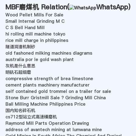
MBF磨煤机 Relation(
WhatsApp
)
Wood Pellet Mills For Sale
Small Internal Grinding M C
C S Bell Hand Mill
hi rolling mill machine tokyo
rice mill charge in philippines
隧道洞渣机制砂
old fashoned milking machines diagrams
australia por le gold wash plant
灰机是什么意思
明矾石超细磨
compressive strength of brea limestone
cement plants machinery manufacturer
self contained gold trommel on a trailer for sale
Stone Burr Gristmill Sale ? Grinding Mill China
Ball Milling Machine Philippines Price
国内知名碎石机
cs712型站立式高速橫磨机
Raymond Mill Parts Operation Drawing
address of avantech mining at lumwana mine