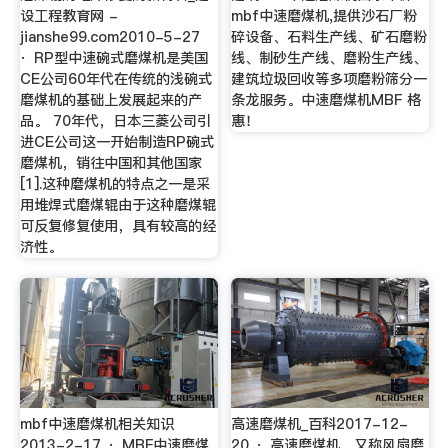
设工程教育网 -
mbf中速磨煤机,提供沙石厂粉
jianshe99.com2010-5-27
碎设备、石料生产线、矿石磨粉
· RP型中速碗式磨煤机是美国
线、制砂生产线、磨粉生产线、
CE公司60年代在传统的浅碗式
建筑垃圾回收等多项磨粉筛分一
磨煤机的基础上发展起来的产
条龙服务。中速磨煤机MBF 格
品。 70年代，日本三菱公司引
惠！
进CE公司这一开始制造RP碗式
磨煤机，销往中国和其他国家
[1].这种磨煤机的特点之一是采
用堆焊式磨煤辊由于这种磨煤辊
可反复修复使用，具有较高的经
济性。
mbf中速磨煤机相关知识
高速磨煤机_百科2017-12-
2013-2-17 · MBF中速磨煤
20 · 高速磨煤机，又称风扇磨