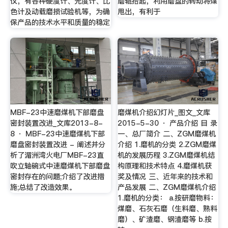
仪，有各种硬度计、光度计、比
磨辊抬起，利用磨盘的转动将煤
色计及动载磨损试验机等，为确
甩出，有利于
保产品的技术水平和质量的稳定
MBF-23中速磨煤机下部磨盘
磨煤机介绍幻灯片_图文_文库
密封装置改进_文库2013-8-
2015-5-30 · 产品介绍 目 录
8 · MBF-23中速磨煤机下部
一、总厂简介 二、ZGM磨煤机
磨盘密封装置改进 - 阐述并分
介绍 1.磨机的分类 2.ZGM磨煤
析了湄洲湾火电厂MBF-23直
机的发展历程 3.ZGM磨煤机结
吹立轴碗式中速磨煤机下部磨盘
构原理和技术特点 4.磨煤机获
密封存在的问题;介绍了改进措
奖及情况 三、近年来的技术和
施;总结了改造效果。
产品发展 二、ZGM磨煤机介绍
1.磨机的分类： a.按研磨物料：
煤磨、石灰石磨（生料磨、熟料
磨）、矿渣磨、钢渣磨等 b.按