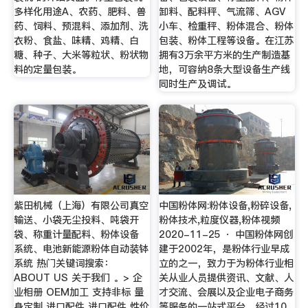
多样化用途A、农药、肥料、兽
卸料、配料秤、气流筛、AGV
药、饲料、预混料、添加剂、洗
小车、检重秤、粉体混合、粉体
衣粉、食盐、味精、鸡精、白
包装、粉体工程等设备。在江苏
糖、种子、大米等粒状、粉状物
拥有3万余平方米的生产制造基
料的定量包装。
地，可容纳8条大型设备生产线
同时生产及调试。
紫田机械（上海）有限公司真空
中国粉体网:粉体设备,粉碎设备,
输送、小袋无尘投料、吨袋开
粉体技术,粒度仪器,粉体视频
袋、称重计量配料、粉体设备
2020-11-25 · 中国粉体网创
系统、电池新能源粉体自动装钵
建于2002年，是粉体行业早成
系统 热门关键词搜索：
立的之一，致力于为粉体行业相
ABOUT US 关于我们 。> 企
关从业人员提供资讯、文献、人
业相册 OEM加工 支持非标 量
才交流、会展以及企业电子商务
身定制 进口配件 进口配件 性价
等服务的一站式平台。经过10