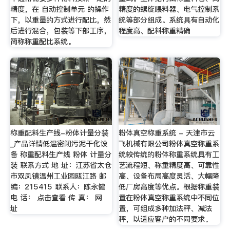
精度，在 自动控制单元 的操作
精度的螺旋喂料器、电气控制系
下，以重量的方式进行配比，然
统等部分组成。系统具有自动化
后进行混合，包装等下部工序，
程度高、配料称重精确
简称称重配比系统。
称重配料生产线-粉体计量分装
粉体真空称重系统 - 天津市云
_产品详情低温密闭污泥干化设
飞机械有限公司粉体真空称重系
备 称重配料生产线 粉体 计量分
统较传统的粉体称重系统具有工
装 联系方式 地 址：江苏省太仓
艺流程短、称重精度高、可靠性
市双凤镇温州工业园瓯江路 邮
高、设备布局高度灵活、大幅降
编：215415 联系人：陈永健
低厂房高度等优点。根据称重装
电 话： 点击查看 传 真： 网
置在粉体真空称重系统中不同位
址
置，可组成多种加法秤、减法
秤，以适应客户的不同要求。