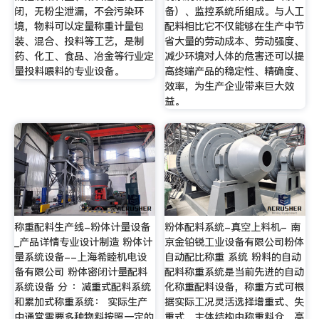
闭，无粉尘泄漏，不会污染环
备）、监控系统所组成。与人工
境，物料可以定量称重计量包
配料相比它不仅能够在生产中节
装、混合、投料等工艺，是制
省大量的劳动成本、劳动强度、
药、化工、食品、冶金等行业定
减少环境对人体的危害还可以提
量投料喂料的专业设备。
高终端产品的稳定性、精确度、
效率，为生产企业带来巨大效
益。
称重配料生产线-粉体计量设备
粉体配料系统-真空上料机- 南
_产品详情专业设计制造 粉体计
京金铂锐工业设备有限公司粉体
量系统设备--上海希睦机电设
自动配比称重 系统 粉料的自动
备有限公司 粉体密闭计量配料
配料称重系统是当前先进的自动
系统设备 分 ：减重式配料系统
化称重配料设备，称重方式可根
和累加式称重系统： 实际生产
据实际工况灵活选择增重式、失
中通常需要多种物料按照一定的
重式。主体结构由称重料仓、高