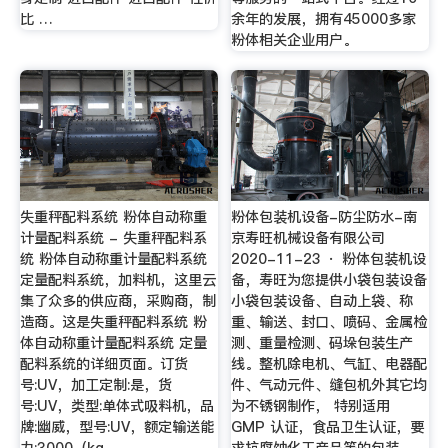
比 …
余年的发展，拥有45000多家
粉体相关企业用户。
失重秤配料系统 粉体自动称重
粉体包装机设备-防尘防水-南
计量配料系统 - 失重秤配料系
京寿旺机械设备有限公司
统 粉体自动称重计量配料系统
2020-11-23 · 粉体包装机设
定量配料系统，加料机，这里云
备，寿旺为您提供小袋包装设备
集了众多的供应商，采购商，制
小袋包装设备、自动上袋、称
造商。这是失重秤配料系统 粉
重、输送、封口、喷码、金属检
体自动称重计量配料系统 定量
测、重量检测、码垛包装生产
配料系统的详细页面。订货
线。整机除电机、气缸、电器配
号:UV，加工定制:是，货
件、气动元件、缝包机外其它均
号:UV，类型:单体式吸料机，品
为不锈钢制作， 特别适用
牌:幽威，型号:UV，额定输送能
GMP 认证，食品卫生认证，要