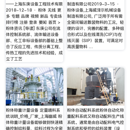
——上海东庚设备工程技术有限
制造有限公司2019-3-15 ·
2018-12-18 · 粉体 无线 更
粉体设备,上海威泽尔机械设备
多 专题 品牌 视频 新品 专卖场
制造有限公司, 广泛用于所有需
排行榜 注册 登录 要闻 首页 >
全密闭输送散装物料的工况，轻
粉体资讯 [导读] 东庚公司在流
便的设计、完善的配置、多种组
体控制系统部、流体输送设备
合形式以及在线清洗(CIP)与在
部、化工非标设备部的基础上整
线灭菌（SIP）装置，可满足对
合了反应工程、传质分离工程、
高质量物料 …
传热工程的先进技术和经验，成
立了工艺
粉体称重计量设备 定量喂料系
粉体自动配料系统粉体自动化称
统说明_价格_厂家_上海幽威 粉
重配料系统又称自动配料生产线
体称重计量设备能够做到快速精
系统。通常是由自动配料电气控
确控制给料量、给料过程为全密
制系统和受控的给料装置（设