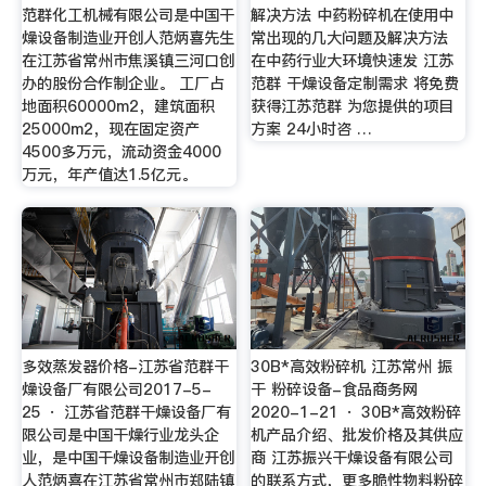
范群化工机械有限公司是中国干
解决方法 中药粉碎机在使用中
燥设备制造业开创人范炳喜先生
常出现的几大问题及解决方法
在江苏省常州市焦溪镇三河口创
在中药行业大环境快速发 江苏
办的股份合作制企业。 工厂占
范群 干燥设备定制需求 将免费
地面积60000m2，建筑面积
获得江苏范群 为您提供的项目
25000m2，现在固定资产
方案 24小时咨 …
4500多万元，流动资金4000
万元，年产值达1.5亿元。
多效蒸发器价格-江苏省范群干
30B*高效粉碎机 江苏常州 振
燥设备厂有限公司2017-5-
干 粉碎设备-食品商务网
25 · 江苏省范群干燥设备厂有
2020-1-21 · 30B*高效粉碎
限公司是中国干燥行业龙头企
机产品介绍、批发价格及其供应
业，是中国干燥设备制造业开创
商 江苏振兴干燥设备有限公司
人范炳喜在江苏省常州市郑陆镇
的联系方式，更多脆性物料粉碎