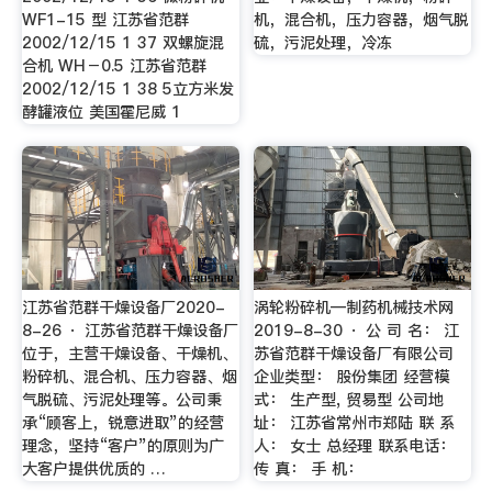
WF1-15 型 江苏省范群
机，混合机，压力容器，烟气脱
2002/12/15 1 37 双螺旋混
硫，污泥处理，冷冻
合机 WH－0.5 江苏省范群
2002/12/15 1 38 5立方米发
酵罐液位 美国霍尼威 1
江苏省范群干燥设备厂2020-
涡轮粉碎机—制药机械技术网
8-26 · 江苏省范群干燥设备厂
2019-8-30 · 公 司 名： 江
位于，主营干燥设备、干燥机、
苏省范群干燥设备厂有限公司
粉碎机、混合机、压力容器、烟
企业类型： 股份集团 经营模
气脱硫、污泥处理等。公司秉
式： 生产型, 贸易型 公司地
承“顾客上，锐意进取”的经营
址： 江苏省常州市郑陆 联 系
理念，坚持“客户”的原则为广
人： 女士 总经理 联系电话：
大客户提供优质的 …
传 真： 手 机：