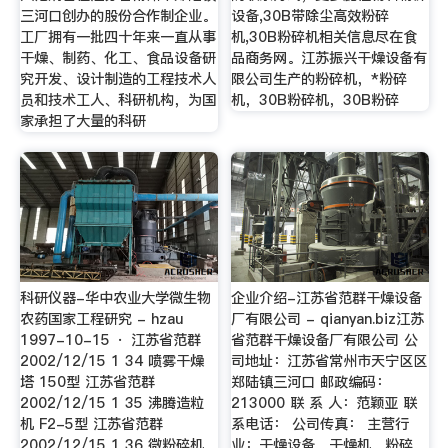
三河口创办的股份合作制企业。
设备,30B带除尘高效粉碎
工厂拥有一批四十年来一直从事
机,30B粉碎机相关信息尽在食
干燥、制药、化工、食品设备研
品商务网。江苏振兴干燥设备有
究开发、设计制造的工程技术人
限公司生产的粉碎机，*粉碎
员和技术工人、科研机构，为国
机，30B粉碎机，30B粉碎
家承担了大量的科研
科研仪器-华中农业大学微生物
企业介绍-江苏省范群干燥设备
农药国家工程研究 - hzau
厂有限公司 - qianyan.biz江苏
1997-10-15 · 江苏省范群
省范群干燥设备厂有限公司 公
2002/12/15 1 34 喷雾干燥
司地址：江苏省常州市天宁区区
塔 150型 江苏省范群
郑陆镇三河口 邮政编码：
2002/12/15 1 35 沸腾造粒
213000 联 系 人：范颖亚 联
机 F2-5型 江苏省范群
系电话： 公司传真： 主营行
2002/12/15 1 36 微粉碎机
业：干燥设备，干燥机，粉碎