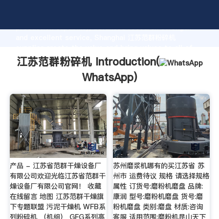
江苏范群粉碎机 manufacturer Grasping strong
production capability, advanced research strength
and excellent service, Shanghai 江苏范群粉碎机
supplier create the value and bring values to all of
customers.
江苏范群粉碎机 Introduction(
WhatsApp
)
产品 - 江苏省范群干燥设备厂
苏州磨浆机哪有的买江苏省 苏
有限公司欢迎光临江苏省范群干
州市 运费待议 规格 请选择规格
燥设备厂有限公司官网！ 收藏
属性 订货号:磨粉机磨盘 品牌:
在线留言 地图 江苏范群干燥旗
康润 型号:磨粉机磨盘 货号:磨
下专题联盟 污泥干燥机 WFB系
粉机磨盘 类别:磨盘 材质:咨询
列粉碎机 （机组） GFG系列高
客服 适用范围:磨粉机昆山天下