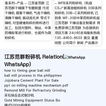
备系列-产品 - 江苏省范群 江
- WFB系列粉碎机（机组
苏范群干燥旗下专题联盟 污泥
CSJ^新高效粗粉碎机 30B系列
干燥机 喷雾干燥机 气流干燥机
粉碎机 30B-C系列粉碎机 已
沸腾干燥机 振动流化床 带式干
到条 WF-30B中草药粉碎机组
燥机 对坚硬难粉碎的物料进行
江苏范群 干燥设备定制需求 将
加工，包括对塑料、铜丝、中草
免费获得江苏范群 为您提供的
药橡胶等进行粉碎，也能作为微
项目方案 24小时咨询服务热线
粉碎机
‭135-8450-6503 提交 重置
地图 公司简介 新闻 产品展示
江苏范群粉碎机 Relation(
WhatsApp
)
how to timing gear ball mill
ball mill process in the philippines
Jojobera Cement Plant For Sale
ppt on milling machine mechanism pdf
Remond Mill For Refractory Grinding
采石场反击式制沙机
Gold Mining Equipment Sluice Bo
锤式500th粉煤机