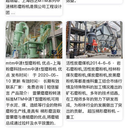
超细磨、上海西芝MTM系列中
效益。
速梯形磨粉机是我公司工程设计
团 …
mtm中速t型磨粉机 优点-上海
活性炭磨煤机2014-6-6 · 岩
粉磨科技mtm中速t型磨粉机 优
石磨粉机,活性炭磨粉机,桂林粉
点 发布时间： 于 2020-05-
煤灰磨粉机,煤炭磨粉机,炭黑磨
10 更新 有效时间： 长期有效
粉机等都是维科重工结合市场行
联系厂家： 免费咨询 | 短信留
情及特殊物料的加工情况推出的
言 产品简介： 雷蒙磨磨粉转速
矿石磨粉机，多年的技术结晶，
标准MTM中速T型磨粉机可用
在工程师多年的努力下研发而
于水泥、煤、造纸等行业的物料
成，为粉体行业的发展做出了突
磨粉生产线,是具有 梯形磨汲取
出的贡献。 超压梯形磨粉机 -
雷蒙磨与悬辊磨的优点,将磨辊
重工
总成通过拉杆及水平放置的..