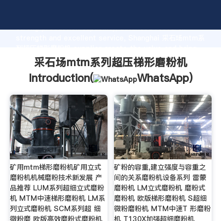
采石场mtm系列超压梯形磨粉机 manufacturer Grasping
strong production capability, advanced research
strength and excellent service, Shanghai 采石场mtm系
列超压梯形磨粉机 supplier create the value and bring
values to all of customers.
采石场mtm系列超压梯形磨粉机
Introduction(
WhatsApp
)
矿用mtm梯形磨粉机矿用立式
矿粉的容重,建立强度与容重之
磨粉机机械磨粉技术新发展 产
间的关系磨粉机设备系列 雷蒙
品推荐 LUM系列超细立式磨粉
磨粉机 LM立式磨粉机 磨粉式
机 MTM中速梯形磨粉机 LM系
磨粉机 欧版梯形磨粉机 S超细
列立式磨粉机 SCM系列超 细
微粉磨粉机 MTM中速T 形磨粉
微粉磨 欧版高效磨粉式磨粉机
机 T130X加强超细磨粉机