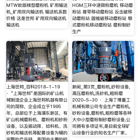
MTW欧版梯型磨粉机 矿用输送
HGM三环中速微粉磨机 移动磨
机_矿用双向输送机 输送机系数
粉站 履带移动磨粉站 反击破移
价格 这是世邦 矿用双向输送机
动磨粉站 圆锥破移动磨粉站 颚
输送机
式磨粉机移动磨粉站 磨粉制砂
生产
上海世邦_百科2018-1-19
新闻_第3页_磨粉机,砂粉设备,
· “上海世邦”是国际的矿山机
高压磨粉机,洗砂机,粗粉磨
械制造企业上海世邦机器有限公
2020-5-30 · 上海丁博重工
司的简称，企业成立于1995
机械有限公司专业生产磨粉机,
年，总部位于上海浦东新区，有
砂粉设备,磨粉机,粗粉磨等各种
矿山机械磨粉机、磨粉机和砂粉
大中小型磨粉制砂磨粉设备,公
设备，以及振动筛、给料机、洗
司拥有多项证书,是目前全球矿
砂机和输送机等配套设备为辅的
山设备行业的知名生产厂家。
完整的产品链，是国内主要的砂