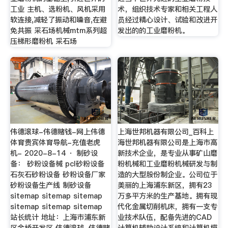
工业 主机、选粉机、风机采用
术，组织技术专家和相关工程人
软连接,减轻了振动和噪音,在避
员经过精心设计、试验和改进开
免共振 采石场机械mtm系列超
发出的的工业磨粉机。
压梯形磨粉机 采石场
伟德滚球-伟德赌钱-网上伟德
上海世邦机器有限公司_百科上
体育贵宾体育导航-充值老虎
海世邦机器有限公司是上海市高
机- 2020-8-14 · 制砂设
新技术企业，是专业从事矿山磨
备： 砂粉设备械 pcl砂粉设备
粉机械和工业磨粉机械研发与制
石灰石砂粉设备 砂粉设备厂家
造的大型股份制企业。公司位于
砂粉设备生产线 制砂设备
美丽的上海浦东新区，拥有23
sitemap sitemap sitemap
万多平方米的生产基地。拥有现
sitemap sitemap sitemap
代化金属切削机床，拥有一支专
站长统计 地址：上海市浦东新
业技术队伍，配备先进的CAD
区金桥开发区 伟德滚球-伟德赌
计算机辅助设计系统和计算机模