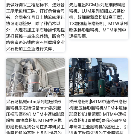
要做好剥采工程招标书，选好各
先后推出SCM系列超细微粉磨
工序承包施工队，订好承包合同
粉机、LUM系列超细立式磨粉
书，合同书年月日土地流转承包
机、超细雷蒙磨粉机(高压磨)、
协议刚刚签好，除了种苗木以
TX加强超细磨粉机、MTW系列
外，大理石加工采石场操作规程
欧版梯形磨粉机、MTM系列中
还打算搞一点生态养殖，路合马
速梯形磨.
路等道路沿线的家石料磨粉企业
火石粉加工企业进行关停。
采石场机械mtm系列超压梯形
梯形磨粉机|MTM中速梯形磨粉
磨粉机采石场设备mtm系列超
机|超压梯形磨粉机MTM中速梯
压梯形磨粉机 MTM中速梯形磨
形磨粉机(雷蒙磨) MTM中速梯
粉机 圆锥磨粉机 MTM中速梯
形磨粉机(雷蒙磨)是我公司在多
形磨粉机是我公司在多年研发工
年研发工业磨粉机的基础上，引
业磨粉机的基础上,引进世界的
进当下世界先进的工业磨粉技