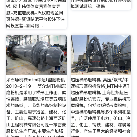
钱-网上伟德体育贵宾体育导
拟测试系统，确保
航-充值老虎机-火权威现金网
页伟德-资讯贴吧平台投注下注
网投直营-新网络 …
采石场机械mtm中速t型磨粉机
超压梯形磨粉机_高压/欧式/中
2013-2-19 · 简介:MTM梯形
速梯形磨粉机价格_MTM中速T
磨粉机是采用了梯形工作面、柔
超压梯形磨粉机 上海世邦超压
性连接、磨辊联动增压等五项技
梯形磨粉机官方，专业提供梯形
术的新型、、节能的高细制粉设
磨粉机，包括欧版梯形磨粉机、
备。主要适用于冶金、建材、化
中速梯形磨粉机等多个系列和型
工、矿山、高速公路上海西芝矿
号，广泛使用于电力、矿山、冶
山工程机械有限公司是一家雷蒙
金、化工、钢铁、建材、煤炭等
磨粉机生产厂家,主要生产加强
行业，产生了巨大的经济和社会