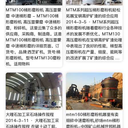
MTM100梯形磨粉机 高压雷蒙
MTM系列超压梯形磨粉机轻松
磨 中速梯形磨 - MTM100梯
拓展宝钢高炉矿渣的综合应用
形磨粉机 高压雷蒙磨 中速梯形
2014-3-5 · MTM系列超压
磨，粉碎机，这里云集了众多的
梯形磨粉机随着磨粉行业各种技
供应商，采购商，制造商。这是
术的发展不断优化。MTM130
MTM100梯形磨粉机 高压雷蒙
高压磨粉机在宝钢高炉矿渣处理
磨 中速梯形磨的详细页面。订
中表现出了良好的性能，梯型高
货号:，品牌:西芝矿机，货号:梯
压磨粉机在产量、细度、能耗等
形磨粉机，型号:MTM130磨粉
的改进扩展了矿渣的综合应 …
机，适用物料
大理石加工采石场操作规程
mtm160梯形磨粉机哪里有卖
2014-3-11 · 大理石加工采
细碎中速磨粉机,砂场mtm梯形
石场操作规程 在破土动工前，
磨粉机-中国矿山机械世邦机器