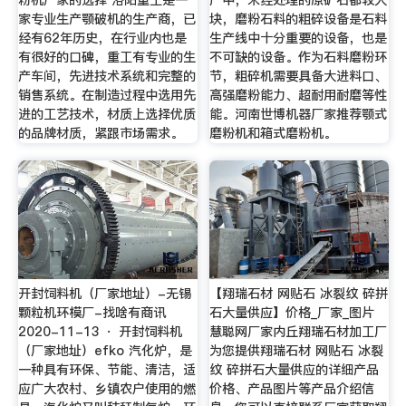
家专业生产颚破机的生产商，已
块，磨粉石料的粗碎设备是石料
经有62年历史，在行业内也是
生产线中十分重要的设备，也是
有很好的口碑，重工有专业的生
不可缺的设备。作为石料磨粉环
产车间，先进技术系统和完整的
节，粗碎机需要具备大进料口、
销售系统。在制造过程中选用先
高强磨粉能力、超耐用耐磨等性
进的工艺技术，材质上选择优质
能。河南世博机器厂家推荐颚式
的品牌材质，紧跟市场需求。
磨粉机和箱式磨粉机。
开封饲料机（厂家地址）-无锡
【翔瑞石材 网贴石 冰裂纹 碎拼
颗粒机环模厂-找啥有商讯
石大量供应】价格_厂家_图片
2020-11-13 · 开封饲料机
慧聪网厂家内丘翔瑞石材加工厂
（厂家地址）efko 汽化炉，是
为您提供翔瑞石材 网贴石 冰裂
一种具有环保、节能、清洁，适
纹 碎拼石大量供应的详细产品
应广大农村、乡镇农户使用的燃
价格、产品图片等产品介绍信