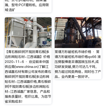
机，货号:pc磨粉机，品牌:鋆
瀚，型号:PCF磨粉机，应用领
域:选矿
【青石板碎拼|不规则青石板|多
常德方形破桩机市场价格 · 常
边形网贴石材-江西诚磊】价格
德方形破桩机市场价格qo66 液
2020-11-6 · 欢迎前来中国
压劈裂棒是采德国液压技术,成
供应商(www.china.cn)了解江
功研发突破,劈力可达几千吨，
西诚磊石材有限公司发布的青石
劈力超过同类两倍。同时也了产
板碎拼|不规则青石板|多边形网
品。业内更是一致好评。
贴石材-江西诚磊价格,青石板碎
拼|不规则青石板|多边形网贴石
材-江西诚磊厂家信息，产品和
服务质量好，性价比高，为您节
省采购成本!