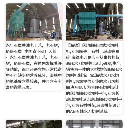
永年石磨香油老工艺，老石材，
【海德】落地翻转架式水切割
佰盛石磨-中国农业网1 天前
机,专为陶瓷、石材、玻璃等易
· 永年石磨香油老工艺，老石
碎 海德水刀是专业从事数控超
材，佰盛石磨，在体内发挥着许
高压水刀切割机设计,研发,生产,
多功能，而且还是食物正常代谢
销售为一体的大型数控超高压水
中不可缺少的营养成分。麦麸中
切割机制造厂家.海德水刀水切
的氨基酸含量较高，并且含有丰
割机,为您提供专业的水刀切割
富的微量元素。
解决方案.专为大理石切割设计
的落地翻转水切割平台,专为长
玻璃切割设计玻璃翻转水切割平
台,专为石材拼花,玻璃拼花设计
的AB五轴水刀切割系统