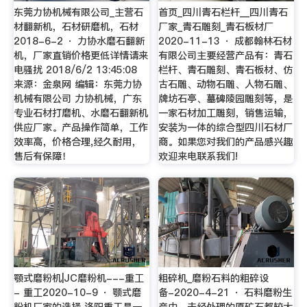
东莞力协机械有限公司_主营石
首页_四川青石栏杆__四川青石
材翻新机，石材研磨机，石材
厂家_青石雕刻_青石板材厂
2018-6-2 · 力协水磨石翻新
2020-11-13 · 成都翰林石材
机，厂家直销价格更低详情请来
有限公司主要经营产品有：青石
电骚扰 2018/6/2 13:45:08
栏杆、青石雕刻、青石板材、仿
来源：金泉网 编辑：东莞力协
古石雕、动物石雕、人物石雕、
机械有限公司 力协机械，广东
牌坊石亭、墓碑陵园雕刻等，是
专业石材打磨机、水磨石翻新机
一家石材加工雕刻，销售运输，
供应厂家。产品操作简单，工作
安装为一体的综合型四川石材厂
效率高，价格合理,经久耐用，
商。如果您对我们的产品感兴趣
售后有保障！
欢迎来电联系我们!
颚式磨粉机|JC磨粉机---重工
粗碎机_磨粉石料的粗碎设
- 重工2020-10-9 · 颚式磨
备-2020-4-21 · 石料磨粉生
粉机厂家的选择 洛阳重工是一
产中，未经处理的原矿石都较大