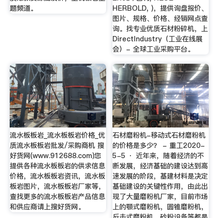
题频道。
HERBOLD, )，提供询盘报价、
图片、规格、价格、经销网点查
询。找专业优质石材粉碎机，上
DirectIndustry（工业在线展
会）- 全球工业采购平台。
流水板板岩_流水板板岩价格_优
石材磨粉机-移动式石材磨粉机
质流水板板岩批发/采购商机 搜
的价格是多少？ - 重工2020-
好货网(www.912688.com)您
5-5 · 近年来，随着经济的不
提供各种流水板板岩的供求信息
断发展，经济基础的建设达到高
价格，流水板板岩资讯，流水板
速发展的阶段，基建材料是决定
板岩图片，流水板板岩厂家等，
基础建设的关键性作用，由此出
查找更多的流水板板岩产品信息
现了大量磨粉机厂家，目前市场
和供应商请上搜好货网。
上的颚式磨粉机，圆锥磨粉机，
反击式磨粉机，砂粉设备等都是