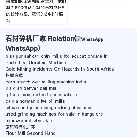
察我们的设备和制造实力，我们
将为您提供适合您的石材磨粉机
的设计方案，我们的24小时服
务
石材碎机厂家 Relation(
WhatsApp
)
bisalpur sahkari chini mills ltd educationcare in
Parts List Grinding Machine
Gold Mining Incidents On Hazards In South Africa
粉磨方式
corn starch wet milling machine india
20 x 34 denver ball mill
grinder companies in coimbatore
caiola norman olive oil mills
silica sand processing making aluminium
used grinding machines for sale in bangalore
mini cement plant kiln
废铁粉碎机厂家
Flour Mill Second Hand