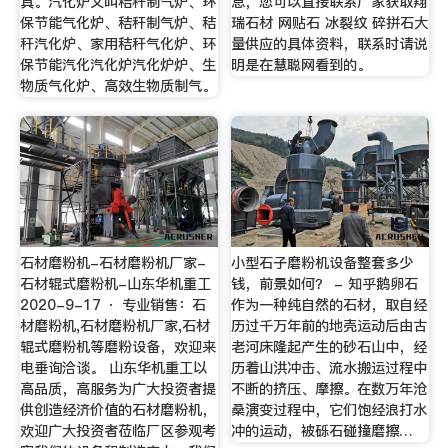
具。汽化炉又叫秸秆制气炉、环
息，您可以直接联系厂家获取翔
保节能气化炉、秸秆制气炉、秸
瑞石材 网贴石 冰裂纹 碎拼石大
秆汽化炉、家用秸秆气化炉、环
量供应的具体资料，联系时请说
保节能汽化汽化炉汽化炉炉、生
明是在慧聪网看到的。
物质气化炉、高效生物质制气。
石材磨粉机-石材磨粉机厂家-
小型石子磨粉机设备整套多少
石材辊式磨粉机-山东华机重工
钱，前景如何？ - 知乎鹅卵石
2020-9-17 · 专业销售：石
作为一种纯自然的石材，取自经
材磨粉机,石材磨粉机厂家,石材
历过千万年前的地壳运动后由古
辊式磨粉机等磨粉设备，欢迎来
老河床隆起产生的砂石山中，经
电垂询洽谈。 山东华机重工以
历着山洪冲击、流水搬运过程中
高品质，高服务为广大投资者提
不断的挤压、摩擦。在数万年沧
供创造经济价值的石材磨粉机，
桑演变过程中，它们饱经浪打水
欢迎广大投资者莅临厂区参观考
冲的运动，被砾石碰撞磨擦…