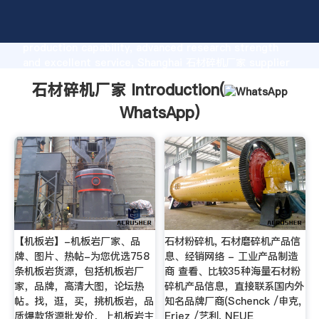
石材碎机厂家 manufacturer Grasping strong
production capability, advanced research strength
and excellent service, Shanghai 石材碎机厂家 supplier
create the value and bring values to all of customers.
石材碎机厂家 Introduction(
WhatsApp
)
【机板岩】-机板岩厂家、品
石材粉碎机, 石材磨碎机产品信
牌、图片、热帖-为您优选758
息、经销网络 - 工业产品制造
条机板岩货源，包括机板岩厂
商 查看、比较35种海量石材粉
家，品牌，高清大图，论坛热
碎机产品信息，直接联系国内外
帖。找，逛，买，挑机板岩，品
知名品牌厂商(Schenck /申克,
质爆款货源批发价，上机板岩主
Eriez /艺利, NEUE