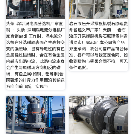
头条 :深圳涡电流分选机厂家直
岩石液压开采撑裂机裂石原理贵
销 · 头条 :深圳涡电流分选机厂
州省遵义市厂家1 天前 · 岩石
家直销aadi 工作时，涡电流分
液压开采撑裂机裂石原理贵州省
选机在分选磁辊表面产生高频交
遵义市厂家a0ir 本公司售产品
变的强磁场，当有导电性的有色
郑重承诺：我公司售产品符合标
金属经过磁场时，会在有色金属
准。客户可以与我签定合同，如
内感应出涡电流，此涡电流本身
收到货物与签署合同不符，可无
会产生与原磁场方向相反的磁
条件退货。
场，有色金属(如铜、铝等)则会
因磁场的排斥力作用而沿其输送
方向向前飞跃，实现与