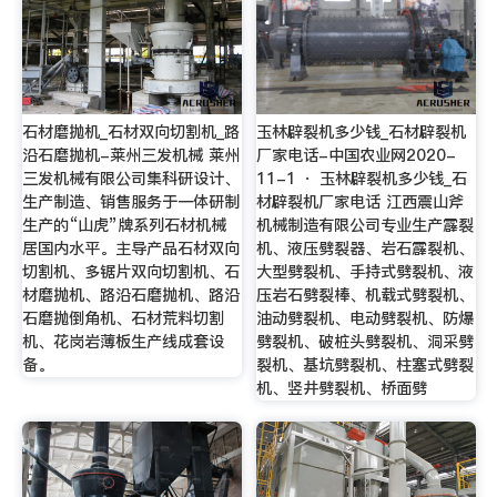
石材磨抛机_石材双向切割机_路
玉林辟裂机多少钱_石材辟裂机
沿石磨抛机-莱州三发机械 莱州
厂家电话-中国农业网2020-
三发机械有限公司集科研设计、
11-1 · 玉林辟裂机多少钱_石
生产制造、销售服务于一体研制
材辟裂机厂家电话 江西震山斧
生产的“山虎”牌系列石材机械
机械制造有限公司专业生产霹裂
居国内水平。主导产品石材双向
机、液压劈裂器、岩石霹裂机、
切割机、多锯片双向切割机、石
大型劈裂机、手持式劈裂机、液
材磨抛机、路沿石磨抛机、路沿
压岩石劈裂棒、机载式劈裂机、
石磨抛倒角机、石材荒料切割
油动劈裂机、电动劈裂机、防爆
机、花岗岩薄板生产线成套设
劈裂机、破桩头劈裂机、洞采劈
备。
裂机、基坑劈裂机、柱塞式劈裂
机、竖井劈裂机、桥面劈