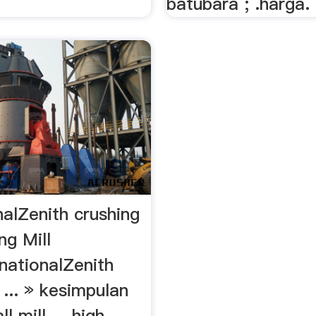
batubara ; .harga.
nalZenith crushing
ng Mill
nationalZenith
 ... » kesimpulan
l mill ... high