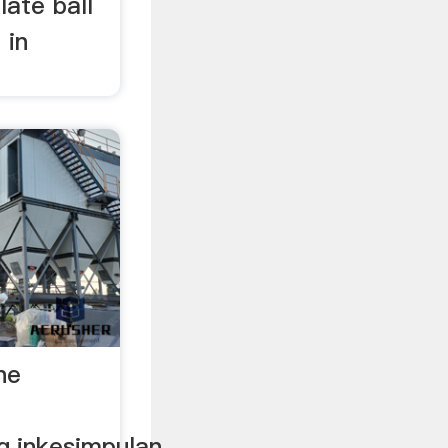
late ball
 in
ne
g.inkesimpulan