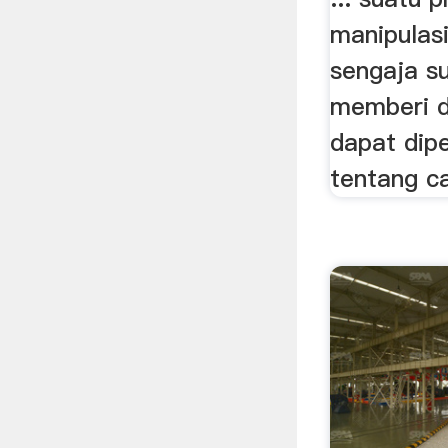
manipulas
sengaja su
memberi d
dapat dip
tentang ca