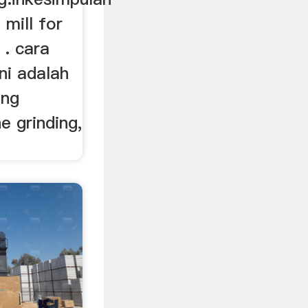
 mill for
 . cara
 Ini adalah
ang
e grinding,