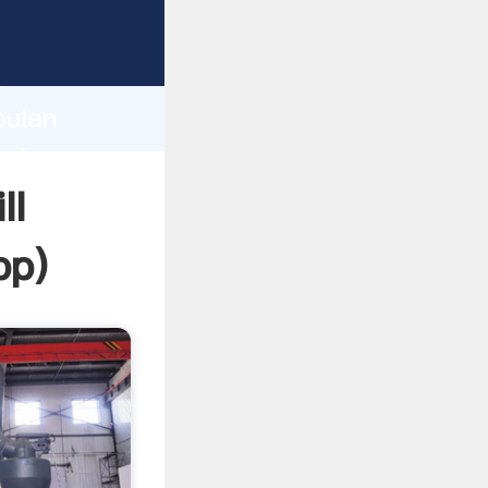
sping
h
pulan
bring
ll
pp
)