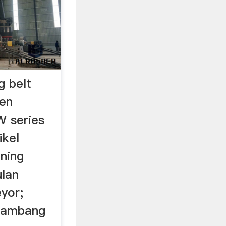
g belt
sen
W series
ikel
ining
ulan
yor;
 tambang