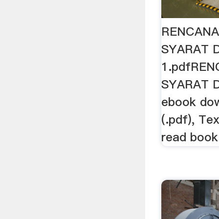
RENCANA
SYARAT 
1.pdfRE
SYARAT D
ebook dow
(.pdf), Tex
read book 