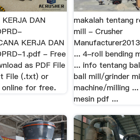
 KERJA DAN
makalah tentang ro
DPRD-
mill - Crusher
NCANA KERJA DAN
Manufacturer20
PRD-1.pdf - Free
... 4-roll bending 
nload as PDF File
... info tentang bal
t File (.txt) or
ball mill/grinder mi
online for free.
machine/milling ... 
mesin pdf ...