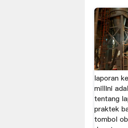
laporan ke
millIni ada
tentang la
praktek ba
tombol ob