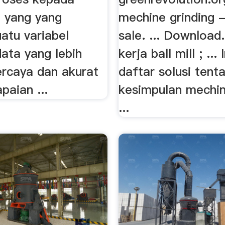
i yang yang
mechine grinding -
atu variabel
sale. ... Download.
ata yang lebih
kerja ball mill ; ...
ercaya dan akurat
daftar solusi tent
paian ...
kesimpulan mechin
...