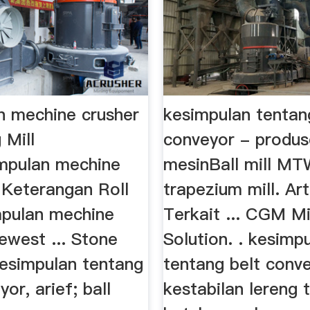
n mechine crusher
kesimpulan tentan
 Mill
conveyor - produ
mpulan mechine
mesinBall mill MT
. Keterangan Roll
trapezium mill. Art
impulan mechine
Terkait ... CGM M
ewest ... Stone
Solution. . kesimp
kesimpulan tentang
tentang belt conve
yor, arief; ball
kestabilan lereng