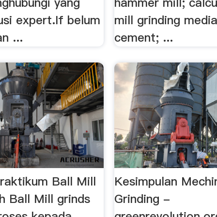
ghubungi yang
hammer mill; calcu
usi expert.If belum
mill grinding media
 ...
cement; ...
aktikum Ball Mill
Kesimpulan Mechi
Ball Mill grinds
Grinding -
proses kepada
greenrevolution.or