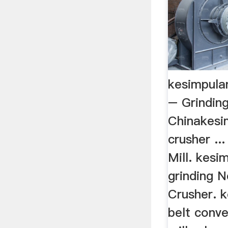
kesimpula
– Grinding
Chinakesi
crusher ..
Mill. kes
grinding N
Crusher. 
belt conve