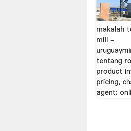
makalah te
mill -
uruguaymi
tentang rol
product i
pricing, c
agent: onl