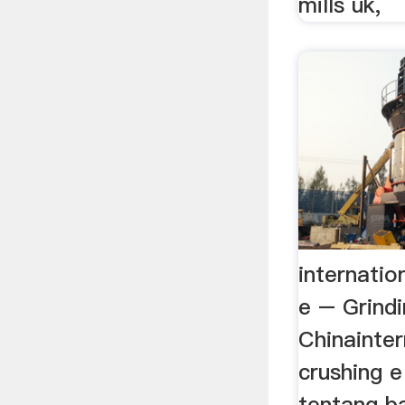
mills uk,
internatio
e – Grindi
Chinainter
crushing e
tentang bal