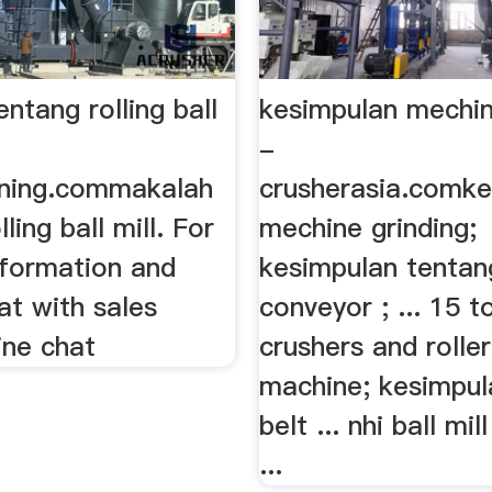
ntang rolling ball
kesimpulan mechin
-
ning.commakalah
crusherasia.comke
ling ball mill. For
mechine grinding;
nformation and
kesimpulan tentan
hat with sales
conveyor ; ... 15 t
ine chat
crushers and roller
machine; kesimpul
belt ... nhi ball mi
...