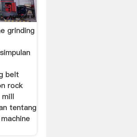
e grinding
simpulan
g belt
on rock
 mill
an tentang
ll machine