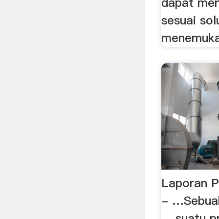
dapat men
sesuai sol
menemukan
Laporan Pr
- …Sebuah 
... suatu 