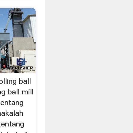
lling ball
g ball mill
tentang
 makalah
 tentang