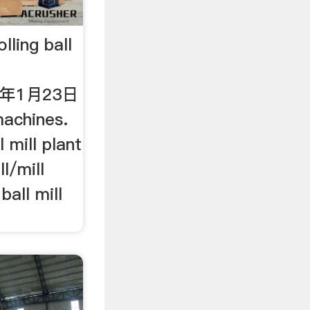
lling ball
13年1月23日
machines.
l mill plant
ll/mill
ball mill